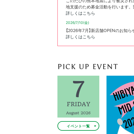
このたびの熊本地震により被災され
地支援のため募金活動を行います。
【ショップ】60th An
詳しくはこちら
2026/7/10(金)
【ショップ】プ
【2026年7月】新店舗OPENのお知ら
詳しくはこちら
【ショップ】PELLI
PICK UP EVENT
7
FRIDAY
August
2026
イベント一覧