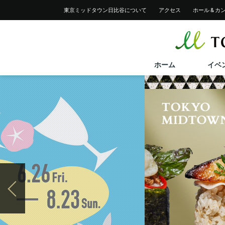
イベント一覧
レストラン＆フード一覧
東京ミッドタウン
日比谷について
アクセス
ホール &
カ
ショップ検索
イベントカレンダー
レストラン＆フード検索
サービス案内トップ
ショップニュース
フロアガイド
バリアフリーサービス
フロアガイド
ホーム
イベ