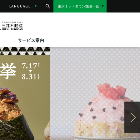
東京ミッドタウン施設一覧
LANGUAGE
小さなお子様をお連れのお客様へ
10(金)～8/31(月)
17(金)～8/31(月)
サービス案内
りスイーツ ～真夏の日比谷、冷たい誘惑～
O MIDTOWN おにぎり総選挙