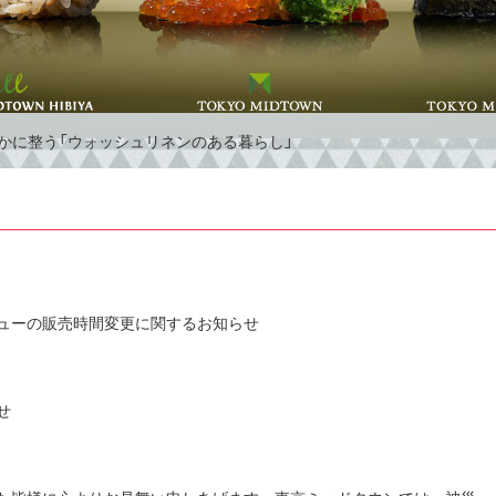
やかに整う「ウォッシュリネンのある暮らし」
本の夏に寄り添う伝統素材「コットンクレープシリーズ」
ムンゼンバックガーゼパジャマ
W PELLICO SUNNY先行予約会
」一部メニューの販売時間変更に関するお知らせ
ード】「秀月堂監修 かき氷 バナナ」
せ
定カラー「マホガニー」の超甘撚りタオル
OHOシネマズ 日比谷にて赤ちゃんと一緒に入れる「ベイビークラブシアタ