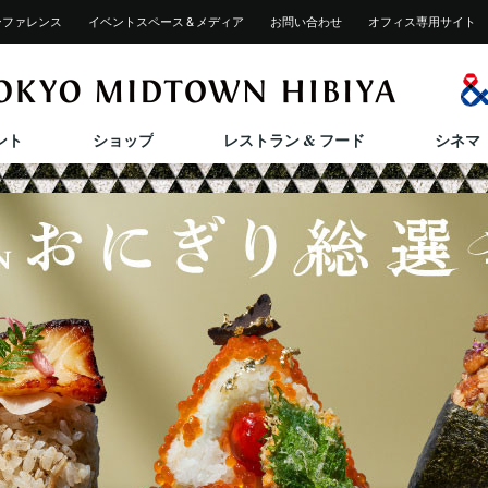
ンファレンス
イベント
スペース & メディア
お問い合わせ
オフィス専用サイト
施設サービス紹介
2025/12/4(木)～2026/11/30(月)
GIFT SELECTION
2026/6/26(金)～8/23(日)
2026/7/17(金)～8/31(月)
2026/7/
2026/7/
ペットご同伴のお客様へ
ント
ショップ
レストラン & フード
シネマ
HIBIYA MID SUMMER 2026
東京ミッドタウン日比谷 STAGE Vol.42
ひんや
TOKY