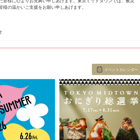
た皆様に心よりお見舞い申しあげます。東京ミッドタウンでは、被災
皆様の温かいご支援をお願い申しあげます。
niversary Graphic Collection
レーンジャージパジャマ半袖ロングパンツ
せ
CO 2026 AUTUMN WINTER COLLECTION
イベントカレンダー