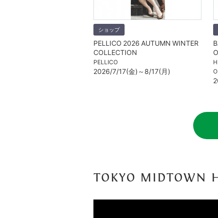
ショップ
PELLICO 2026 AUTUMN WINTER
B
COLLECTION
O
PELLICO
H
2026/7/17(金)～8/17(月)
O
2
TOKYO MIDTOWN H