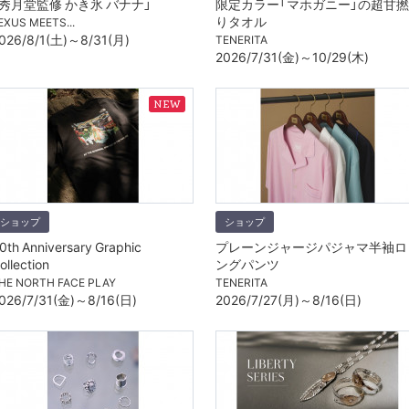
「秀月堂監修 かき氷 バナナ」
限定カラー「マホガニー」の超甘撚
りタオル
EXUS MEETS...
026/8/1(土)～8/31(月)
TENERITA
2026/7/31(金)～10/29(木)
ショップ
ショップ
0th Anniversary Graphic
プレーンジャージパジャマ半袖ロ
ollection
ングパンツ
HE NORTH FACE PLAY
TENERITA
026/7/31(金)～8/16(日)
2026/7/27(月)～8/16(日)