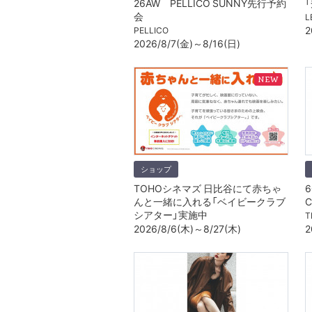
26AW PELLICO SUNNY先行予約
会
L
2
PELLICO
2026/8/7(金)～8/16(日)
ショップ
TOHOシネマズ 日比谷にて赤ちゃ
6
んと一緒に入れる「ベイビークラブ
C
シアター」実施中
T
2026/8/6(木)～8/27(木)
2