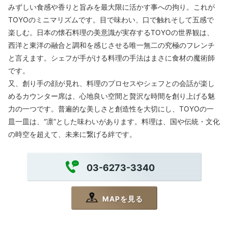
みずしい食感や香りと旨みを最大限に活かす事への拘り。これが
TOYOのミニマリズムです。目で味わい、口で触れそして五感で
楽しむ。日本の懐石料理の美意識が実存するTOYOの世界観は、
西洋と東洋の融合と調和を感じさせる唯一無二の究極のフレンチ
と言えます。シェフが手がける料理の手法はまさに食材の魔術師
です。
又、創り手の顔が見れ、料理のプロセスやシェフとの会話が楽し
めるカウンター席は、心地良い空間と贅沢な時間を創り上げる魅
力の一つです。普遍的な美しさと創造性を大切にし、TOYOの一
皿一皿は、“凛”とした味わいがあります。料理は、国や伝統・文化
の時空を超えて、未来に繋げる絆です。
03-6273-3340
MAPを見る