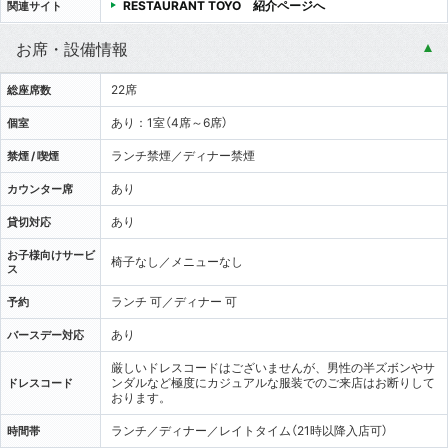
RESTAURANT TOYO 紹介ページへ
関連サイト
お席・設備情報
22席
総座席数
あり：1室（4席～6席）
個室
ランチ禁煙／ディナー禁煙
禁煙 / 喫煙
あり
カウンター席
あり
貸切対応
お子様向けサービ
椅子なし／メニューなし
ス
ランチ 可／ディナー 可
予約
あり
バースデー対応
厳しいドレスコードはございませんが、男性の半ズボンやサ
ンダルなど極度にカジュアルな服装でのご来店はお断りして
ドレスコード
おります。
ランチ／ディナー／レイトタイム（21時以降入店可）
時間帯