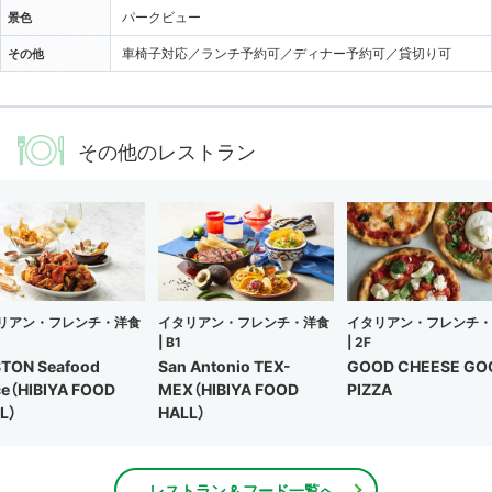
パークビュー
景色
車椅子対応／ランチ予約可／ディナー予約可／貸切り可
その他
その他のレストラン
リアン・フレンチ・洋食
イタリアン・フレンチ・洋食
イタリアン・フレンチ・
|
B1
|
2F
TON Seafood
San Antonio TEX-
GOOD CHEESE GO
ce（HIBIYA FOOD
MEX（HIBIYA FOOD
PIZZA
L）
HALL）
レストラン & フード一覧へ