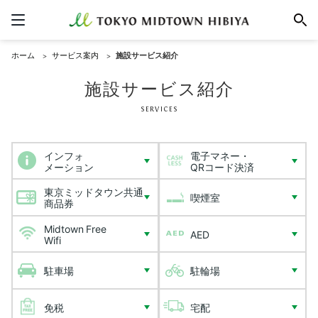
ホーム
サービス案内
施設サービス紹介
施設サービス紹介
Services
インフォ
電子マネー・
メーション
QRコード決済
東京ミッドタウン共通
喫煙室
商品券
Midtown Free
AED
Wifi
駐車場
駐輪場
免税
宅配