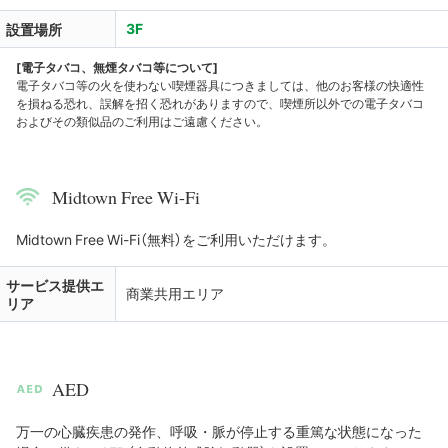
3F
設置場所
[電子タバコ、無煙タバコ等について]
電子タバコ等の火を使わない喫煙器具につきましては、他のお客様の快適性
を損ねる恐れ、誤解を招く恐れがありますので、喫煙所以外での電子タバコ
およびその類似品のご利用はご遠慮ください。
Midtown Free Wi-Fi
Midtown Free Wi-Fi（無料）をご利用いただけます。
サービス提供エ
商業共用エリア
リア
AED
万一の心臓疾患の発作、呼吸・脈が停止する重篤な状態になった