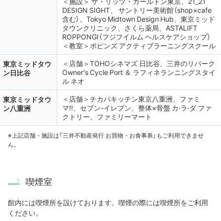
＜施設＞ ザ・リッツ・カールトン東京、21_21
DESIGN SIGHT、 サントリー美術館（shop×cafe
含む）、Tokyo Midtown Design Hub、東京ミッド
タウンクリニック、さくら薬局、ASTALIFT
ROPPONGI（フジフイルム ヘルスケアショップ）
＜教室＞ポピンズ アクティブラーニングスクール
＜店舗＞TOHOシネマズ 日比谷、三井のリパーク
東京ミッドタウ
Owner's Cycle Port ＆ ラフィネランニングスタイ
ン日比谷
ル ネオ
＜店舗＞チカバキッチン東京八重洲、ファミ
東京ミッドタウ
マ!!、セブン-イレブン、整体×骨盤 カ·ラ·ダ ファ
ン八重洲
クトリー、ファミリーマート
※上記店舗・施設は「三井不動産発行 お買物・お食事券」もご利用できませ
ん。
喫煙室
館内には喫煙所を設けております。喫煙の際には喫煙所をご利用
ください。