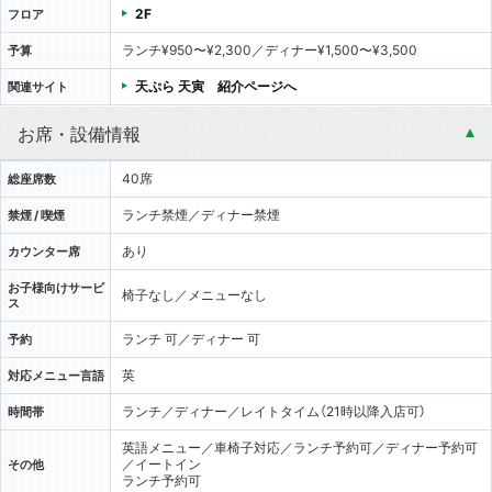
2F
フロア
ランチ¥950〜¥2,300／ディナー¥1,500〜¥3,500
予算
天ぷら 天寅 紹介ページへ
関連サイト
お席・設備情報
40席
総座席数
ランチ禁煙／ディナー禁煙
禁煙 / 喫煙
あり
カウンター席
お子様向けサービ
椅子なし／メニューなし
ス
ランチ 可／ディナー 可
予約
英
対応メニュー言語
ランチ／ディナー／レイトタイム（21時以降入店可）
時間帯
英語メニュー／車椅子対応／ランチ予約可／ディナー予約可
／イートイン
その他
ランチ予約可