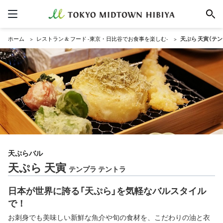
ホーム
レストラン & フード -東京・日比谷でお食事を楽しむ-
天ぷら 天寅（テン
天ぷらバル
天ぷら 天寅
テンプラ テントラ
日本が世界に誇る「天ぷら」を気軽なバルスタイル
で！
お刺身でも美味しい新鮮な魚介や旬の食材を、こだわりの油と衣