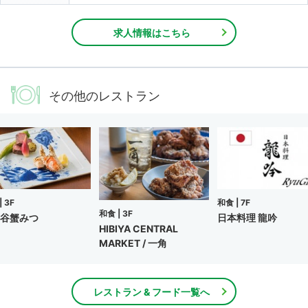
求人情報はこちら
その他のレストラン
|
3F
和食 |
7F
和食 |
3F
谷蟹みつ
日本料理 龍吟
HIBIYA CENTRAL
MARKET / 一角
レストラン & フード一覧へ