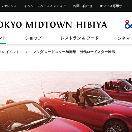
ンファレンス
イベント
スペース & メディア
お問い合わせ
オフィス専用サイト
施設サービス紹介
2025/12/4(木)～2026/11/30(月)
GIFT SELECTION
2026/6/26(金)～8/23(日)
2026/7/17(金)～8/31(月)
2026/7/
2026/7/
ペットご同伴のお客様へ
ント
ショップ
レストラン & フード
シネマ
HIBIYA MID SUMMER 2026
東京ミッドタウン日比谷 STAGE Vol.42
ひんや
TOKY
谷のイベント-
マツダ ロードスター30周年 歴代ロードスター展示