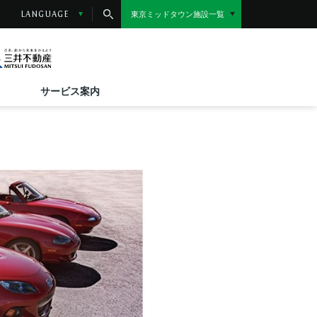
東京ミッドタウン施設一覧
LANGUAGE
小さなお子様をお連れのお客様へ
10(金)～8/31(月)
17(金)～8/31(月)
サービス案内
りスイーツ ～真夏の日比谷、冷たい誘惑～
O MIDTOWN おにぎり総選挙