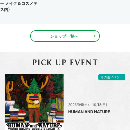
ー メイク＆コスメテ
ス内）
ショップ一覧へ
PICK UP EVENT
その他イベント
2026/9/5(土)～10/18(日)
HUMAN AND NATURE