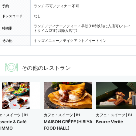
ランチ 不可／ディナー 不可
予約
なし
ドレスコード
ランチ／ディナー／ティー／早朝(11時以前に入店可)／レイ
時間帯
トタイム（21時以降入店可）
キッズメニュー／テイクアウト／イートイン
その他
その他のレストラン
ェ・スイーツ |
B1
カフェ・スイーツ |
B1
カフェ・スイーツ |
B1
sserie & Café
MAISON CRÊPE（HIBIYA
Beurre Vérité
'IMMO
FOOD HALL）