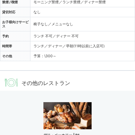
モーニング禁煙／ランチ禁煙／ディナー禁煙
禁煙 / 喫煙
なし
貸切対応
お子様向けサービ
椅子なし／メニューなし
ス
ランチ 不可／ディナー 不可
予約
ランチ／ディナー／早朝(11時以前に入店可)
時間帯
予算：\300～
その他
その他のレストラン