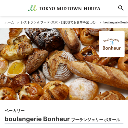
ホーム
レストラン & フード -東京・日比谷でお食事を楽しむ-
boulangerie
ベーカリー
boulangerie Bonheur
ブーランジェリー ボヌール