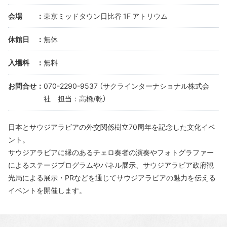
会場
東京ミッドタウン日比谷 1F アトリウム
休館日
無休
入場料
無料
お問合せ
070-2290-9537 （サクラインターナショナル株式会
社 担当：高橋/乾）
日本とサウジアラビアの外交関係樹立70周年を記念した文化イベ
ント。
サウジアラビアに縁のあるチェロ奏者の演奏やフォトグラファー
によるステージプログラムやパネル展示、サウジアラビア政府観
光局による展示・PRなどを通じてサウジアラビアの魅力を伝える
イベントを開催します。