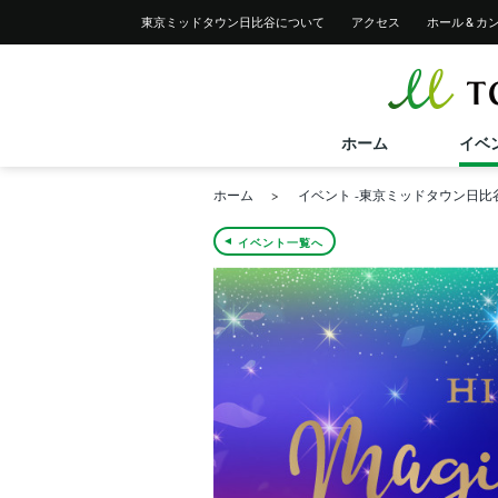
イベント一覧
レストラン＆フード一覧
東京ミッドタウン
日比谷について
アクセス
ホール &
カ
ショップ検索
イベントカレンダー
レストラン＆フード検索
サービス案内トップ
ショップニュース
フロアガイド
バリアフリーサービス
フロアガイド
ホーム
イベ
ホーム
イベント -東京ミッドタウン日比
イベント一覧へ