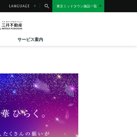
東京ミッドタウン施設一覧
LANGUAGE
小さなお子様をお連れのお客様へ
10(金)～8/31(月)
17(金)～8/31(月)
サービス案内
りスイーツ ～真夏の日比谷、冷たい誘惑～
O MIDTOWN おにぎり総選挙