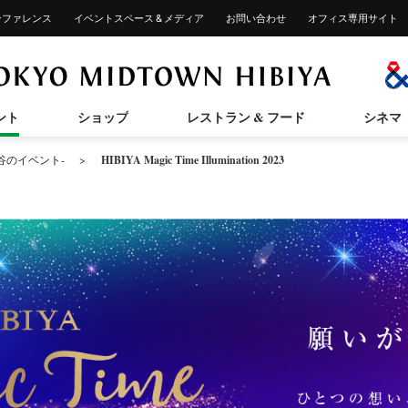
ンファレンス
イベント
スペース & メディア
お問い合わせ
オフィス専用サイト
施設サービス紹介
2025/12/4(木)～2026/11/30(月)
GIFT SELECTION
2026/6/26(金)～8/23(日)
2026/7/17(金)～8/31(月)
2026/7/
2026/7/
ペットご同伴のお客様へ
ント
ショップ
レストラン & フード
シネマ
HIBIYA MID SUMMER 2026
東京ミッドタウン日比谷 STAGE Vol.42
ひんや
TOKY
谷のイベント-
HIBIYA Magic Time Illumination 2023