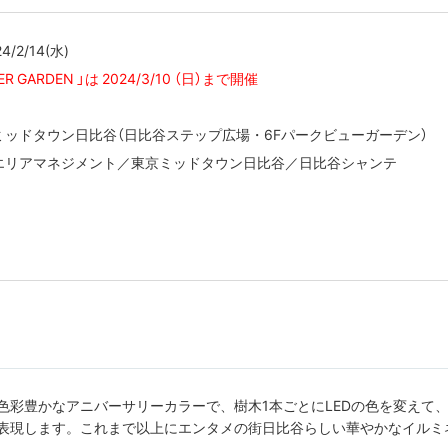
4/2/14(水)
TER GARDEN 」は 2024/3/10 （日）まで開催
ッドタウン日比谷（日比谷ステップ広場・6Fパークビューガーデン）
エリアマネジメント／東京ミッドタウン日比谷／日比谷シャンテ
色彩豊かなアニバーサリーカラーで、樹木1本ごとにLEDの色を変えて
表現します。これまで以上にエンタメの街日比谷らしい華やかなイルミ