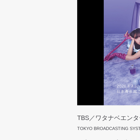
TBS／ワタナベエン
TOKYO BROADCASTING SYSTE