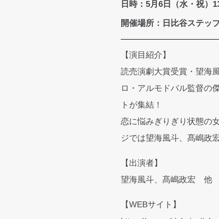
日時：
5月6日（水・祝）
1
開催場所：日比谷ステッ
【演目紹介】
読売演劇大賞受賞・望海
ロ・アルモドバル監督の
トが集結！
恋に悩みぎりぎり状態の
ジでは望海風斗、髙嶋政
【出演者】
望海風斗、髙嶋政宏 他
【WEBサイト】