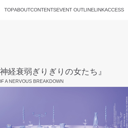
TOP
ABOUT
CONTENTS
EVENT OUTLINE
LINK
ACCESS
神経衰弱ぎりぎりの女たち』
OF A NERVOUS BREAKDOWN