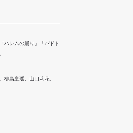
「ハレムの踊り」「パドト
。
、柳島皇瑶、山口莉花、