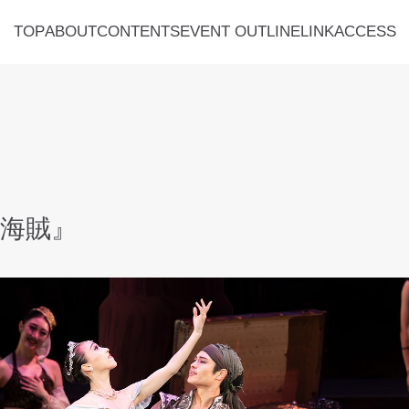
TOP
ABOUT
CONTENTS
EVENT OUTLINE
LINK
ACCESS
『海賊』