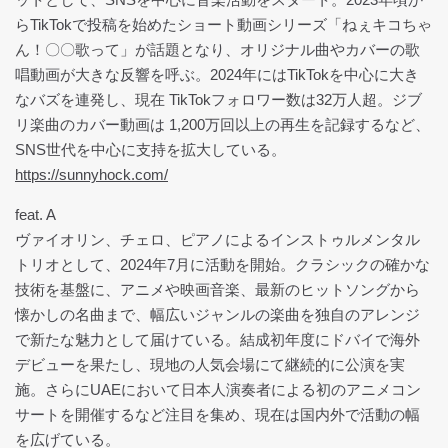
らTikTokで投稿を始めたショート動画シリーズ「ねぇキコちゃ
ん！〇〇歌って」が話題となり、オリジナル曲やカバーの歌
唱動画が大きな反響を呼ぶ。2024年にはTikTokを中心に大き
なバズを連発し、現在 TikTokフォロワー数は32万人超。ジブ
リ楽曲のカバー動画は 1,200万回以上の再生を記録するなど、
SNS世代を中心に支持を拡大している。
https://sunnyhock.com/
feat. A
ヴァイオリン、チェロ、ピアノによるインストゥルメンタル
トリオとして、2024年7月に活動を開始。クラシックの確かな
技術を基盤に、アニメや映画音楽、最新のヒットソングから
懐かしの名曲まで、幅広いジャンルの楽曲を独自のアレンジ
で新たな魅力として届けている。結成初年度にドバイで海外
デビューを果たし、現地の人気会場にて継続的に公演を実
施。さらにUAEにおいて日本人演奏者による初のアニメコン
サートを開催するなど注目を集め、現在は国内外で活動の幅
を広げている。