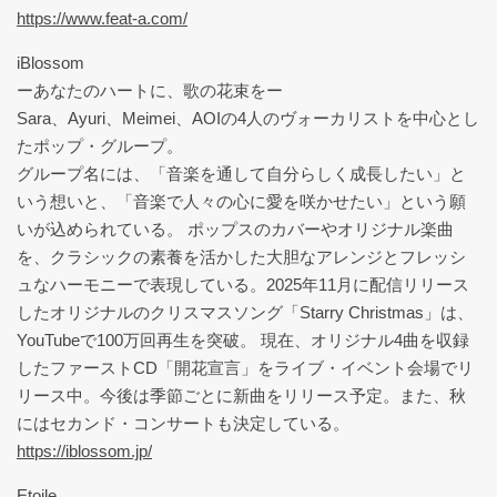
https://www.feat-a.com/
iBlossom
ーあなたのハートに、歌の花束をー
Sara、Ayuri、Meimei、AOIの4人のヴォーカリストを中心とし
たポップ・グループ。
グループ名には、「音楽を通して自分らしく成長したい」と
いう想いと、「音楽で人々の心に愛を咲かせたい」という願
いが込められている。 ポップスのカバーやオリジナル楽曲
を、クラシックの素養を活かした大胆なアレンジとフレッシ
ュなハーモニーで表現している。2025年11月に配信リリース
したオリジナルのクリスマスソング「Starry Christmas」は、
YouTubeで100万回再生を突破。 現在、オリジナル4曲を収録
したファーストCD「開花宣言」をライブ・イベント会場でリ
リース中。今後は季節ごとに新曲をリリース予定。また、秋
にはセカンド・コンサートも決定している。
https://iblossom.jp/
Etoile