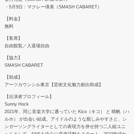
・5月9日：マクレー瑛美（SMASH CABARET）
【料金】
無料
【客席】
自由観覧／入退場自由
【協力】
SMASH CABARET
【助成】
アーツカウンシル東京【芸術文化魅力創出助成】
【出演者プロフィール】
Sunny Hock
2021年、同じ音楽大学に通っていた Kico（キコ） と 晴帆（ハ
ルホ） が出会い結成。アイドルのような親しみやすさと、シ
ンガーソングライターとしての表現力を併せ持つ二人組ユニ
ットとして、SNSを中心に音楽活動をスタート。2023年頃か