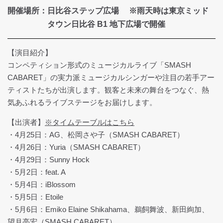
開催場所：日比谷ステップ広場 ※雨天時は東京ミッド
タウン日比谷 B1 地下広場で開催
【演目紹介】
コンペティション形式のミュージカルライブ「SMASH
CABARET」の実力派ミュージカルシンガーや注目の若手アー
ティストたちが出演します。観客と未来の舞台をつなぐ、熱
気あふれるライブステージをお届けします。
【出演者】
※タイムテーブルはこちら
・4月25日：AG、松岡さや子（SMASH CABARET）
・4月26日：Yuria（SMASH CABARET）
・4月29日：Sunny Hock
・5月2日：feat. A
・5月4日：iBlossom
・5月5日：Etoile
・5月6日：Emiko Elaine Shikahama、鵜飼舞波、新田絢加、
望月亮宏（SMASH CABARET）